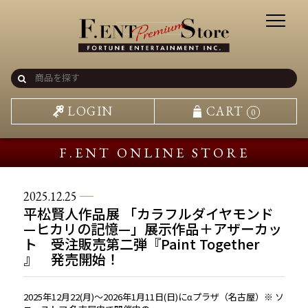
LOGIN
CART
0
F.ENT ONLINE STORE
2025.12.25
平松賢人作品展 「カラフルダイヤモンド
—ヒカリの記憶—」展示作品＋アザーカッ
ト 受注販売第二弾『Paint Together
』 発売開始！
2025年12月22(月)～2026年1月11日(日)にαプラザ（名古屋）※ ソ